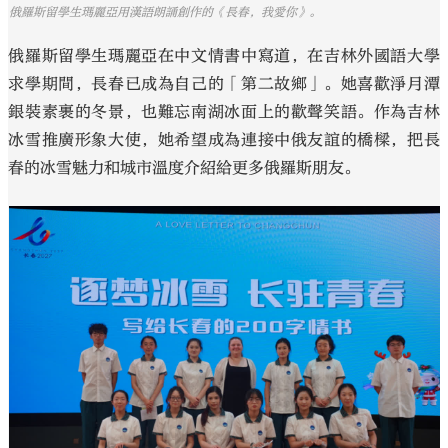
俄羅斯留學生瑪麗亞用漢語朗誦創作的《長春，我愛你》。
俄羅斯留學生瑪麗亞在中文情書中寫道，在吉林外國語大學
求學期間，長春已成為自己的「第二故鄉」。她喜歡淨月潭
銀裝素裹的冬景，也難忘南湖冰面上的歡聲笑語。作為吉林
冰雪推廣形象大使，她希望成為連接中俄友誼的橋樑，把長
春的冰雪魅力和城市溫度介紹給更多俄羅斯朋友。