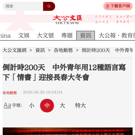
下載客戶端
hina
文娛
大文號
專題
資訊
大公報·教育
大公文匯網
資訊
各地動態
倒計時200天 中外青
倒計時200天 中外青年用12種語言寫
下「情書」迎接長春大冬會
2026.06.29 16:04:04
各地動態
小
中
大
特大
字號：