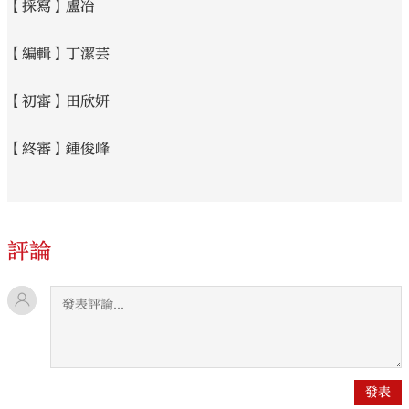
【採寫】盧冶
【編輯】丁潔芸
【初審】田欣妍
【終審】鍾俊峰
評論