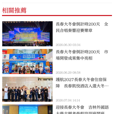
相關推薦
長春大冬會倒計時200天 全
民合唱奏響迎賽樂章
2026.06.30 03:34
長春大冬會倒計時200天 市
場開發成果集中亮相
2026.06.29 08:58
護航2027長春大冬會住宿保
障 長春凱悅酒店入選大冬會
官方接待酒店名錄
2026.07.04 14:14
迎接長春大冬會 吉林外國語
大學志願者骨幹培訓班開班