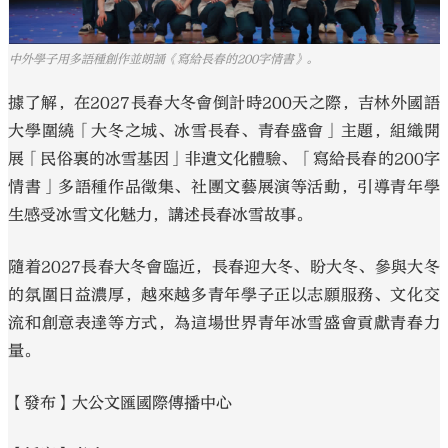
中外學子用多語種創作並朗誦《寫給長春的200字情書》。
據了解，在2027長春大冬會倒計時200天之際，吉林外國語
大學圍繞「大冬之城、冰雪長春、青春盛會」主題，組織開
展「民俗裏的冰雪基因」非遺文化體驗、「寫給長春的200字
情書」多語種作品徵集、社團文藝展演等活動，引導青年學
生感受冰雪文化魅力，講述長春冰雪故事。
隨着2027長春大冬會臨近，長春迎大冬、盼大冬、參與大冬
的氛圍日益濃厚，越來越多青年學子正以志願服務、文化交
流和創意表達等方式，為這場世界青年冰雪盛會貢獻青春力
量。
【發布】大公文匯國際傳播中心