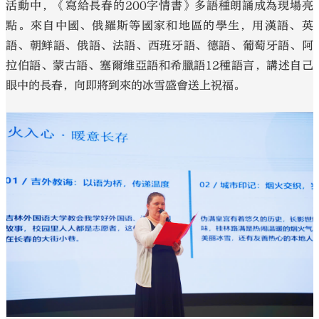
活動中，《寫給長春的200字情書》多語種朗誦成為現場亮
點。來自中國、俄羅斯等國家和地區的學生，用漢語、英
語、朝鮮語、俄語、法語、西班牙語、德語、葡萄牙語、阿
拉伯語、蒙古語、塞爾維亞語和希臘語12種語言，講述自己
眼中的長春，向即將到來的冰雪盛會送上祝福。