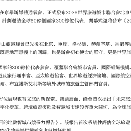
日在京舉辦媒體通氣會，正式發布2026世界旅遊城市聯合會北
計劃邀請全球50餘個國家300餘位代表，開幕式還將發布《2
香山旅遊峰會已先後在北京、重慶、洛杉磯、赫爾辛基、香港等城
，既是地理意義上的回歸，也是辦會初心使命的堅守，更是世界
國家的300餘位代表參會，覆蓋聯合會城市會員、國際組織機
旅遊及旅行理事會、亞太旅遊協會、世界旅遊經濟論壇、國際航空
塞爾、布宜諾斯艾利斯等境外城市的旅遊主管部門官員。
全方位展現數智文旅的新探索。議題層面，峰會首次提出「未來
數字化變革、跨境旅遊復甦及智慧城市建設等重大關切，為全球
遊目的地數智城市競爭力報告》。該報告首次系統性評估全球旅
的數智化建設提供權威參考與標杆範例。