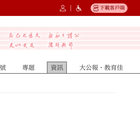
下載客戶端
號
專題
資訊
大公報·教育佳