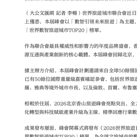
（大公文匯網 記者 李暢）世界旅遊城市聯合會近
上獲悉，本屆峰會以「數智引領未來旅遊」為主題，
「世界數智旅遊城市TOP20」榜單。
作為聯合會最具權威性和影響力的年度品牌盛會，
源互通與產業創新的核心載體。本屆峰會回歸北京
據主辦方介紹，本屆峰會計劃邀請來自全球50餘個
已有50餘位國際重量級嘉賓確認參會，包括世界
羅、雅典等境外城市市長，以及倫敦、首爾、布魯
相較於往屆，2026北京香山旅遊峰會亮點突出，
化轉型與科技賦能產業升級為主線，精準回應行業
成果發布層面，峰會開幕式將發布《2026世界旅
界數智旅遊城市TOP20」榜單，為全球文旅城市