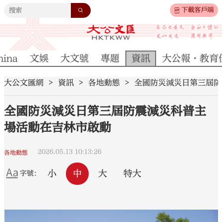
下載客戶端
hina
文娛
大文號
專題
資訊
大公報·教育
大公文匯網
資訊
各地動態
全國防災減災日第三屆防
全國防災減災日第三屆防震減災科普主
場活動在吉林市啟動
2026.05.13 10:13:26
各地動態
小
中
大
特大
字號：