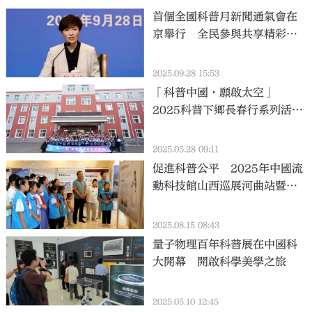
首個全國科普月新聞通氣會在
京舉行 全民參與共享精彩
「科普盛宴」
2025.09.28 15:53
「科普中國·願啟太空」
2025科普下鄉長春行系列活動
圓滿結束
2025.05.28 09:11
促進科普公平 2025年中國流
動科技館山西巡展河曲站暨
「全國科普月」河曲縣主場活
動啟動
2025.08.15 08:43
量子物理百年科普展在中國科
大開幕 開啟科學美學之旅
2025.05.10 12:45