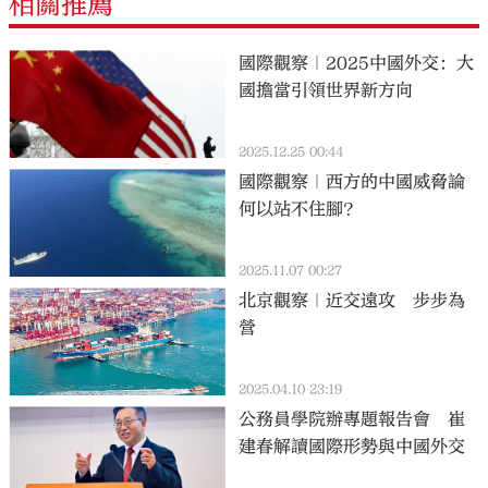
相關推薦
國際觀察｜2025中國外交：大
國擔當引領世界新方向
2025.12.25 00:44
國際觀察｜西方的中國威脅論
何以站不住腳？
2025.11.07 00:27
北京觀察｜近交遠攻 步步為
營
2025.04.10 23:19
公務員學院辦專題報告會 崔
建春解讀國際形勢與中國外交