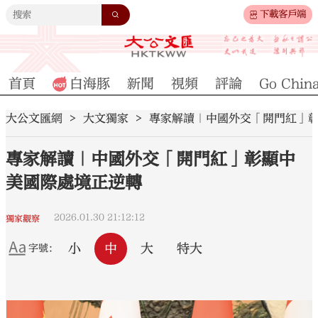
下載客戶端
首頁
白海豚
新聞
視頻
評論
Go Chin
大公文匯網
大文獨家
專家解讀｜中國外交「開門紅」
專家解讀｜中國外交「開門紅」彰顯中
美國際處境正逆轉
2026.01.30 21:12:12
獨家觀察
小
中
大
特大
字號：