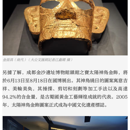
金面具（商代）（大公文匯網記者江鑫嫻 攝）
另據了解，成都金沙遺址博物館鎮館之寶太陽神鳥金飾，將
於6月13日至8月18日在國博展出。其神鳥繞日的圖案寓意吉
祥、美輪美奐，其捶揲、剪切和刻劃等加工手法以及高達
94.2%的含金量，是古蜀國黃金工藝輝煌成就的代表。2005
年，太陽神鳥金飾圖案正式成為中國文化遺產標誌。