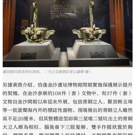
戴冠縱目面具同台亮相。 （大公文匯網記者江鑫嫻 攝）
另據黃茜介紹，恰逢金沙遺址博物館閉館實施保護展示提升
的契機，在金沙參展的108件（套）文物中，有37件（套）
文物自金沙開館以來從未外展，包括青銅立人、獸首飾玉璋
等一批蜚聲海內外的標誌性器物。現場展出的青銅立人雖然
高不足20厘米，但其整體造型卻與三星堆二號坑出土的青銅
大立人頗為相似，腦後垂下三股髮辮，雙手作握狀置於胸