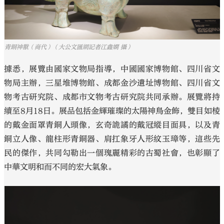
青銅神獸（商代）（大公文匯網記者江鑫嫻 攝）
據悉，展覽由國家文物局指導，中國國家博物館、四川省文
物局主辦，三星堆博物館、成都金沙遺址博物館、四川省文
物考古研究院、成都市文物考古研究院共同承辦。展覽將持
續至8月18日。展品包括金輝璀璨的太陽神鳥金飾，雙目如棱
的戴金面罩青銅人頭像，玄奇詭譎的戴冠縱目面具，以及青
銅立人像、龍柱形青銅器、肩扛象牙人形紋玉璋等，這些先
民的傑作，共同勾勒出一個瑰麗精彩的古蜀社會，也彰顯了
中華文明和而不同的宏大氣象。