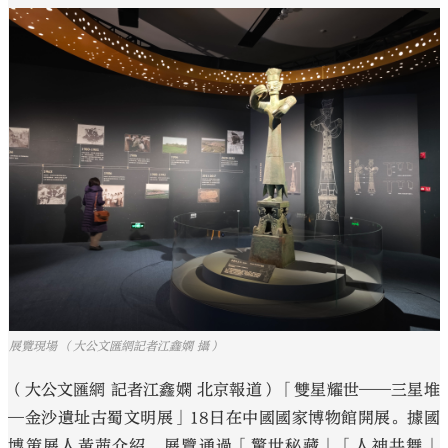
大公文匯
展覽現場 （大公文匯網記者江鑫嫻 攝）
（大公文匯網 記者江鑫嫻 北京報道）「雙星耀世——三星堆
—金沙遺址古蜀文明展」18日在中國國家博物館開展。據國
博策展人黃茜介紹，展覽通過「驚世秘藏」「人神共舞」