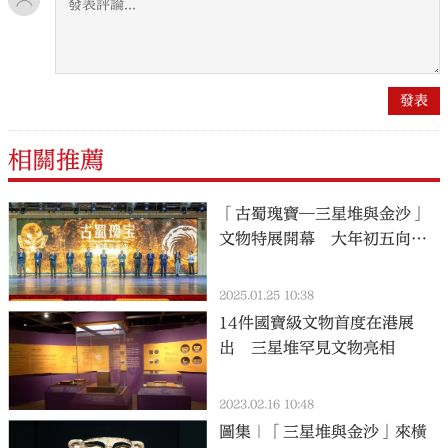
相關推薦
「古蜀瑰寶—三星堆與金沙」
文物特展開幕 大年初五向公
眾開放
2025.01.25 10:38
14件國寶級文物首度在港展
出 三星堆罕見文物亮相
2023.02.16 10:48
圖集｜「三星堆與金沙」來橫