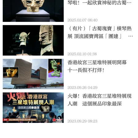
琴啦！一起欣賞神秘的古蜀瑰
寶
2025.02.07 06:40
（有片）「古蜀瑰寶」橫琴熱
展 頂流國寶灣區「團建」 港
澳居民可飽眼福！
2025.02.10 01:38
香港故宮三星堆特展明開幕
十一長假不打烊！
2023.09.26 04:29
火爆！香港故宮三星堆特展現
人潮 這個展品印象最深
2023.09.29 08:23