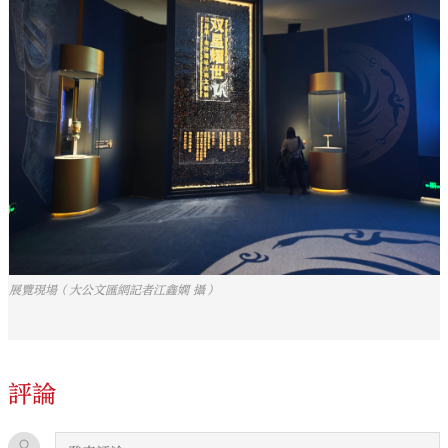
展覽現場（大公文匯網記者江鑫嫻 攝）
評論