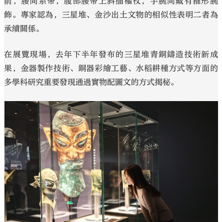
前，腰間系帶，腹部腰帶上斜插權杖，手腕間戴有箍形腕
飾。專家認為，三星堆、金沙出土文物的相似性表明二者為
承續關係。
在展覽現場，去年下半年發布的三星堆青銅鑄造技術新成
果，金器製作技術、銅器彩繪工藝、水稻耕種方式等方面的
多學科研究重要發現通過實物配圖文的方式揭秘。