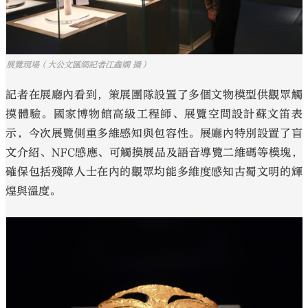
展覽現場（大公文匯網記者江鑫嫻 攝）
記者在展廳內看到，策展團隊設置了多個文物模型供觀眾觸
摸體驗。國家博物館高級工程師、展覽空間設計蘇文笛表
示，今次展覽側重多維感知與包容性。展廳內特別設置了盲
文介紹、NFC感應、可觸摸展品及語音導覽二維碼等模塊，
確保包括殘障人士在內的觀眾均能多維度感知古蜀文明的輝
煌與溫度。