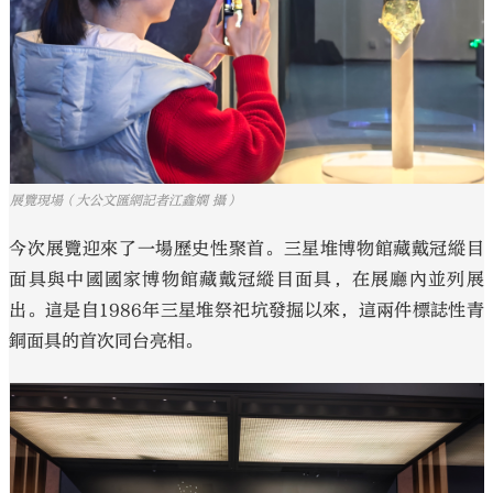
展覽現場（大公文匯網記者江鑫嫻 攝）
今次展覽迎來了一場歷史性聚首。三星堆博物館藏戴冠縱目
面具與中國國家博物館藏戴冠縱目面具，在展廳內並列展
出。這是自1986年三星堆祭祀坑發掘以來，這兩件標誌性青
銅面具的首次同台亮相。