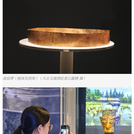
金冠帶（晚商至西周）（大公文匯網記者江鑫嫻 攝）