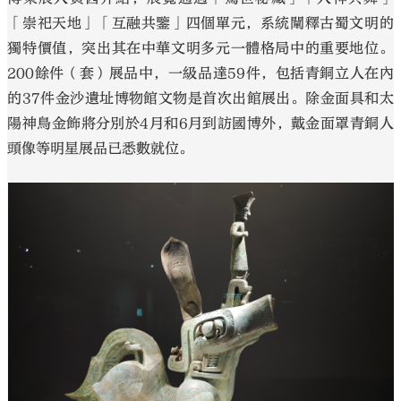
「崇祀天地」「互融共鑒」四個單元，系統闡釋古蜀文明的
獨特價值，突出其在中華文明多元一體格局中的重要地位。
200餘件（套）展品中，一級品達59件，包括青銅立人在內
的37件金沙遺址博物館文物是首次出館展出。除金面具和太
陽神鳥金飾將分別於4月和6月到訪國博外，戴金面罩青銅人
頭像等明星展品已悉數就位。