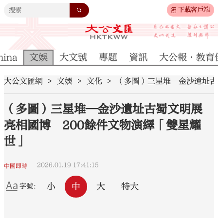
下載客戶端
hina
文娛
大文號
專題
資訊
大公報·教育
大公文匯網
文娛
文化
（多圖）三星堆—金沙遺址古
（多圖）三星堆—金沙遺址古蜀文明展
亮相國博 200餘件文物演繹「雙星耀
世」
2026.01.19 17:41:15
中國即時
小
中
大
特大
字號：