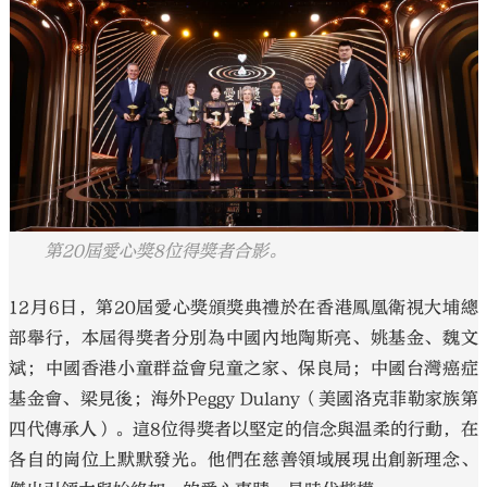
大公文匯
第20屆愛心獎8位得獎者合影。
12月6日，第20屆愛心獎頒獎典禮於在香港鳳凰衛視大埔總
部舉行，本屆得獎者分別為中國內地陶斯亮、姚基金、魏文
斌；中國香港小童群益會兒童之家、保良局；中國台灣癌症
基金會、梁見後；海外Peggy Dulany（美國洛克菲勒家族第
四代傳承人）。這8位得獎者以堅定的信念與温柔的行動，在
各自的崗位上默默發光。他們在慈善領域展現出創新理念、