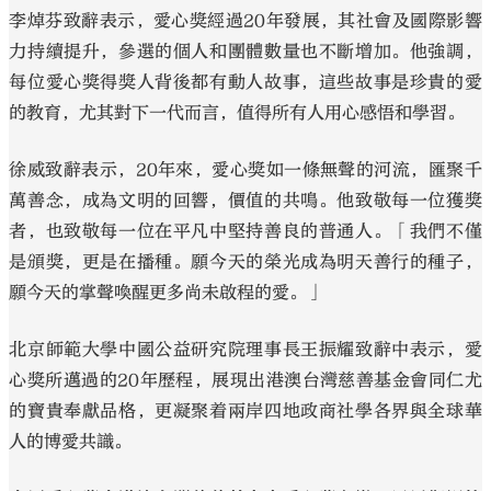
李焯芬致辭表示，愛心獎經過20年發展，其社會及國際影響
力持續提升，參選的個人和團體數量也不斷增加。他強調，
每位愛心獎得獎人背後都有動人故事，這些故事是珍貴的愛
的教育，尤其對下一代而言，值得所有人用心感悟和學習。
徐威致辭表示，20年來，愛心獎如一條無聲的河流，匯聚千
萬善念，成為文明的回響，價值的共鳴。他致敬每一位獲獎
者，也致敬每一位在平凡中堅持善良的普通人。「我們不僅
是頒獎，更是在播種。願今天的榮光成為明天善行的種子，
願今天的掌聲喚醒更多尚未啟程的愛。」
北京師範大學中國公益研究院理事長王振耀致辭中表示，愛
心獎所邁過的20年歷程，展現出港澳台灣慈善基金會同仁尤
的寶貴奉獻品格，更凝聚着兩岸四地政商社學各界與全球華
人的博愛共識。