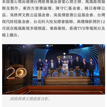
本屆愛心獎由港澳台灣慈善基金會愛心獎主辦，鳳凰衞視協
辦及製作、東西方慈善論壇、陳守仁基金會、曉日春暉公
益、吳修齊文教公益基金會、吳俊傑慈善公益基金會、台灣
現代財經基金會、台北科大校友總會協辦。典禮錄影將於12
月底在鳳凰衛視多個頻道、東森衛視、香港TVB等電視台及
線上播出。
頒獎典禮主禮嘉賓合影。