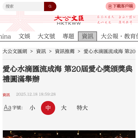
下載客戶端
hina
文娛
大文號
專題
資訊
大公報·教育
大公文匯網
資訊
資訊推薦
愛心水滴匯流成海 第2
愛心水滴匯流成海 第20屆愛心獎頒獎典
禮圓滿舉辦
2025.12.18 18:59:28
資訊
小
中
大
特大
字號：