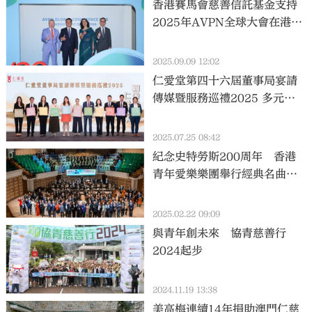
香港賽馬會慈善信託基金支持
2025年AVPN全球大會在港舉
行 引領亞洲公益慈善事業發
展
2025.09.09 12:02
仁愛堂第四十六屆董事局宴請
傳媒暨服務巡禮2025 多元服
務促民生
2025.07.25 08:42
紀念史特勞斯200周年 香港
青年愛樂樂團舉行經典名曲慈
善音樂會
2025.02.22 09:09
與青年創未來 協青慈善行
2024起步
2024.11.19 13:38
美高梅連續14年捐助澳門仁慈