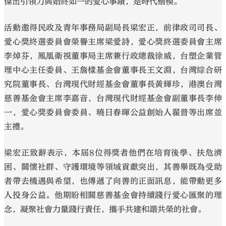
傑出引領力與始終如一的愛心事蹟，是時代楷模。
活動邀得民政及青年事務局副局長梁宏正，前律政司司長、
愛心獎終選委員會榮譽主席梁愛詩，愛心獎終選委員會主席
李焯芬，鳳凰衛視董事局主席兼行政總裁徐威，台塑企業管
理中心主任委員、王詹樣基金會董事長王文淵，台灣綜合研
究院董事長、台灣現代財經基金會董事長黃輝珍，港澳台灣
慈善基金會主席李嘉音，台灣現代財經基金會副董事長李伸
一，愛心獎委員會委員、曉日春暉公益創始人翟普等出席並
主禮。
梁宏正致辭表示，本屆8位得獎者他們在培育後學、扶危濟
困、關懷社群、守護環境等領域貢獻突出，其善舉既為受助
者帶去機遇與希望，也傳遞了向善的正面訊息，能帶動更多
人投身公益。他期盼相關慈善基金會持續踐行愛心匯聚的理
念，凝聚社會力量踐行責任，攜手共建和諧共榮的社會。