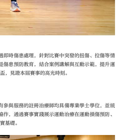
過即時傷患處理，針對比賽中突發的扭傷、拉傷等情
是傷患預防教育，結合案例講解與互動示範，提升運
獎盃，見證本屆賽事的高光時刻。
有參與服務的註冊治療師均具備專業學士學位，並統
協作，通過賽事實踐展示運動治療在運動損傷預防、
堅實基礎。