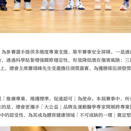
，為參賽選手提供多維度專業支援，築牢賽事安全屏障。一是通
紮，通過科學貼紮增強關節穩定性，有效降低潛在傷害風險；三
禮上，總會主席蕭靖峰先生受邀擔任頒獎嘉賓，為獲勝隊伍頒發
以「推廣專業、維護標準、促進認可」為使命。本屆賽事中，所
注的是，總會更攜手「大公盃」品牌及運動醫學專家開展跨專業
系中的認受性，為其成為體育健康領域「不可或缺的一環」奠定