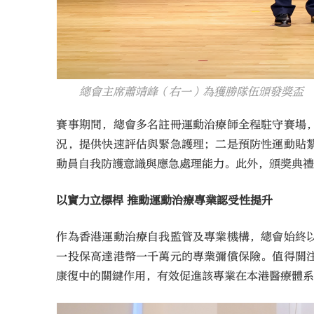
總會主席蕭靖峰（右一）為獲勝隊伍頒發獎盃
賽事期間，總會多名註冊運動治療師全程駐守賽場
況，提供快速評估與緊急護理；二是預防性運動貼
動員自我防護意識與應急處理能力。此外，頒獎典
以實力立標桿 推動運動治療專業認受性提升​
作為香港運動治療自我監管及專業機構，總會始終
一投保高達港幣一千萬元的專業彌償保險。值得關
康復中的關鍵作用，有效促進該專業在本港醫療體