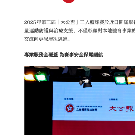
2025年第三屆「大公盃」三人籃球賽於近日圓滿
量運動防護與治療支援，不僅彰顯對本地體育事業
交流向更深層次邁進。
專業服務全覆蓋 為賽事安全保駕護航​