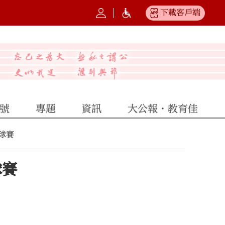
下載客戶端
號
專題
資訊
大公報·教育佳
球賽
球賽