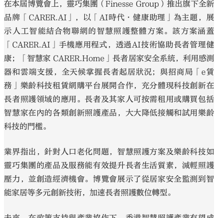
在本屆博覽會上，靈巧集團（Finesse Group）推出旗下全新
品牌「CARER.AI」，以「AI時代・健康助理」為主題，展
示人工智能結合物聯網的智慧照護整體方案。該方案涵蓋
「CARER.AI」手機應用程式，透過AI技術協助長者管理健
康；「智慧家 CARER.Home」長者居家安全系統，利用感測
器和雲端支援，全天候掌握長者起居狀況；與招商局「e賃
務」樂齡科技租賃網購平台展開合作，充分體現科技創新在
長者照護領域的應用。長者及其家人可按需租用或購買包括
智慧家在內的各類創新照護產品，大大降低接觸和試用樂齡
科技的門檻。
業界指出，針對人口老化問題，智慧照護方案及樂齡科技如
靈巧集團的產品及服務能有效提升長者生活質素，減輕照護
壓力，並創造經濟機會。博覽會展示了從居家安全監測到智
能家居等多元創新技術，加速長者照護數位轉型。
未來，在政策支持與產業協作下，香港智慧照護產業有望成