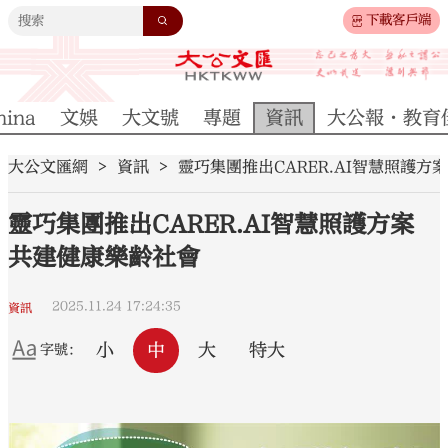
下載客戶端
hina
文娛
大文號
專題
資訊
大公報·教育
大公文匯網
資訊
靈巧集團推出CARER.AI智慧照護方
靈巧集團推出CARER.AI智慧照護方案
共建健康樂齡社會
2025.11.24 17:24:35
資訊
小
中
大
特大
字號：