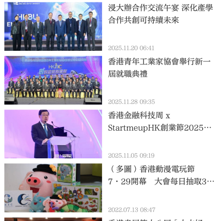
浸大辦合作交流午宴 深化產學
合作共創可持續未來
2025.11.20 06:41
香港青年工業家協會舉行新一
屆就職典禮
2025.11.28 09:35
香港金融科技周 x
StartmeupHK創業節2025主
論壇圓滿結束 全城創新盛事
持續精彩
2025.11.05 09:19
（多圖）香港動漫電玩節
7·29開幕 大會每日抽取300
人優先進場
2022.07.13 08:47