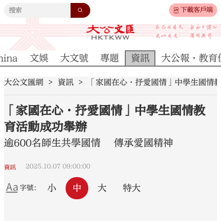
下載客戶端
hina
文娛
大文號
專題
資訊
大公報·教育
大公文匯網
資訊
「家國在心•抒愛國情」中學生國情
「家國在心•抒愛國情」中學生國情教
育活動成功舉辦
逾600名師生共學國情 傳承愛國精神
2025.10.07 09:00:00
資訊
小
中
大
特大
字號：