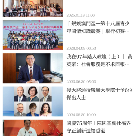
2025.01.18 11:06
「銀娛澳門盃—第十八屆青少
年國情知識競賽」舉行初賽頒
獎典禮
2026.04.09 06:53
我在97年踏入政壇（上）│ 黃
英豪：社會服務是不求回報的
奉獻
2023.06.30 05:00
浸大將頒授榮譽大學院士予6位
傑出人士
2024.08.20 10:00
國慶75周年｜陳國基冀社福界
守正創新造福香港