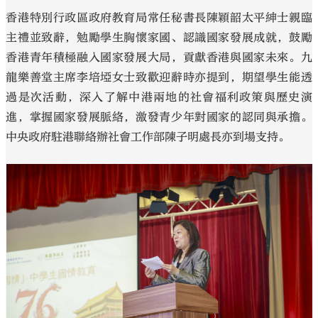
香港特別行政區政府教育局常任秘書長陳穎韶太平紳士親臨
主禮並致辭，勉勵學生胸懷家國、認識國家發展成就，鼓勵
香港青年積極融入國家發展大局，貢獻香港與國家未來。九
龍樂善堂主席李培埡女士致歡迎辭時亦提到，期望學生能透
過是次活動，深入了解中港兩地的社會福利政策與歷史演
進，掌握國家發展脈絡，激發青少年對國家的認同與承擔。
中央政府駐港聯絡辦社會工作部陳子明處長亦到場支持。