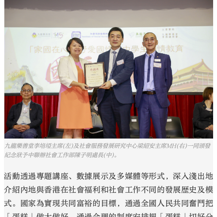
九龍樂善堂李培埡主席(左)及社會服務發展研究中心梁紹安主席MH(右)一同頒發
紀念狀予中聯辦社會工作部陳子明處長(中)。
活動透過專題講座、數據展示及多媒體等形式，深入淺出地
介紹內地與香港在社會福利和社會工作不同的發展歴史及模
式。國家為實現共同富裕的目標，通過全國人民共同奮鬥把
「蛋糕」做大做好，通過合理的制度安排把「蛋糕」切好分