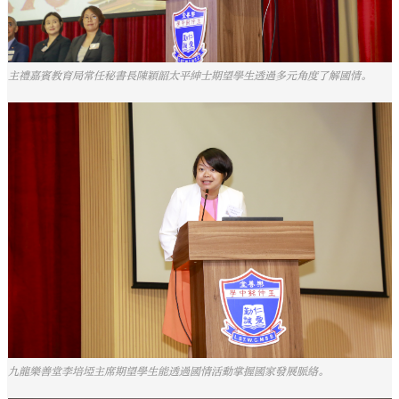
主禮嘉賓教育局常任秘書長陳穎韶太平紳士期望學生透過多元角度了解國情。
九龍樂善堂李培埡主席期望學生能透過國情活動掌握國家發展脈絡。