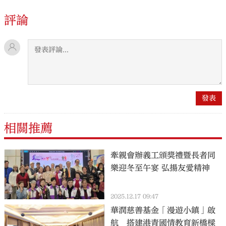
評論
相關推薦
牽親會辦義工頒獎禮暨長者同
樂迎冬至午宴 弘揚友愛精神
2025.12.17 09:47
華潤慈善基金「漫遊小鎮」啟
航 搭建港青國情教育新橋樑