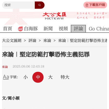
下載客戶端
首頁
白海豚
新聞
視頻
評論
Go Chin
大公文匯網
評論
來論
來論｜堅定防範打擊恐怖主義
來論｜堅定防範打擊恐怖主義犯罪
2025.09.06 12:43:18
來論
小
中
大
特大
字號：
文/閻小穎