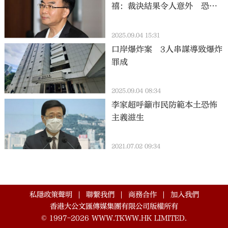
禧：裁決結果令人意外 恐對
年輕人價值觀帶來負面影響
2025.09.04 15:31
口岸爆炸案 3人串謀導致爆炸
罪成
2025.09.04 08:34
李家超呼籲市民防範本土恐怖
主義滋生
2021.07.02 09:34
私隱政策聲明
聯繫我們
商務合作
加入我們
香港大公文匯傳媒集團有限公司版權所有
©
1997-2026
WWW.TKWW.HK LIMITED.