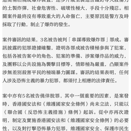
的土製炸彈，社會危害性、破壞性極大，手段十分殘忍。相
關案件最終沒有導致重大的人命傷亡，主要原因是警方及時
採取了行動，制止了爆炸的發生。
案件審訊的結果，3名被告被判「串謀導致爆炸罪」罪成。審
訊披露的犯罪證據確鑿，證明各罪成被告積極參與了犯案，
包括各被告案中的角色、犯案的準備、涉案爆炸品的威力，
及團夥以公共設施為襲擊目標等，情節極為嚴重，凸顯案件
涉無差別殺害平民的極端暴力圖謀。審訊的結果表明，任何
人涉及恐怖主義的暴力犯罪，都須付上相應的法律責任。
案中亦有5名被告僥倖脫罪，其中一個重要的因素，是案發
時，香港國安法和《維護國家安全條例》尚未立法，只能以
《聯合國（反恐怖主義措施）條例》起訴。從中亦再次證
明，制定及實施香港國安法和《維護國家安全條例》的必要
性，以及對打擊恐怖暴力犯罪，維護國家安全、保護市民生