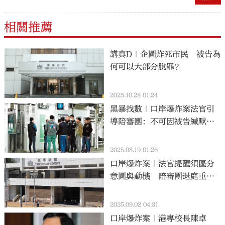
相關推薦
講真D｜企圖炸死市民 被告為
何可以大部分脫罪？
2025.10.28 01:24
黑暴找數｜口岸爆炸案法官引
導陪審團：不可因被告緘默而
產生偏見
2025.08.19 01:26
口岸爆炸案｜法官提醒須區分
意圖與動機 陪審團退庭重溫
錄音
2025.09.02 04:31
口岸爆炸案｜港專校長陳卓