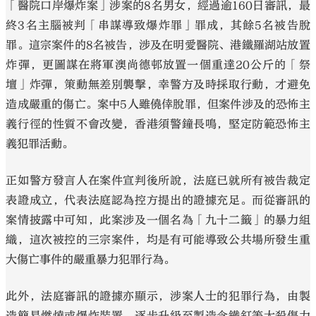
「醫院口岸爆炸案」涉案的8名男女，經過逾160日審訊，最
終3名主腦被判「串謀導致爆炸罪」罪成，其餘5名被告脫
罪。這宗案件的8名被告，涉及在明愛醫院、港鐵羅湖站放置
炸彈，更圖謀在將軍澳尚德邨放置一個重達20公斤的「祭
壇」炸彈，策動無差別襲擊，幸警方及時採取行動，才避免
大公文匯
造成嚴重的傷亡。案中5人雖僥倖脫罪，但案件涉及的恐怖主
義行徑的性質不會改變，香港須警鐘長鳴，堅定防範恐怖主
義犯罪活動。
正如警方發言人在案件宣判後所說，法庭已就所有被告裁定
表證成立，代表法庭認為控方提出的證據充足。而從審訊的
案情披露中可知，此案涉及一個名為「九十二籤」的暴力組
織，這次被控的三宗案件，均是有可能導致公共場所發生重
大傷亡事件的嚴重暴力犯罪行為。
此外，法庭審訊的證據亦顯示，涉案人士的犯罪行為，由製
造簡易燃燒或爆炸裝置，逐步升級至製造含鐵釘等大殺傷力