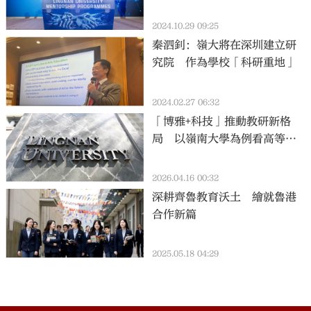
2024.10.29 09:25
秦泗釗：嶺大將在深圳建立研
究院 作為學校「科研重地」
2024.02.27 06:32
「博雅+科技」推動教研新格
局 以嶺南大學為例看高等教
育發展新路向
2026.04.16 00:32
深耕齊魯教育沃土 繪就魯港
合作新篇
2025.05.18 04:29