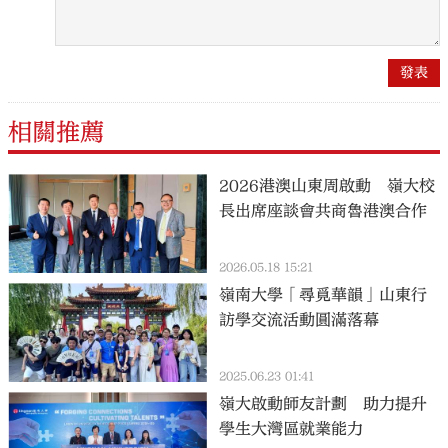
相關推薦
2026港澳山東周啟動 嶺大校
長出席座談會共商魯港澳合作
2026.05.18 15:21
嶺南大學「尋覓華韻」山東行
訪學交流活動圓滿落幕
2025.06.23 01:41
嶺大啟動師友計劃 助力提升
學生大灣區就業能力