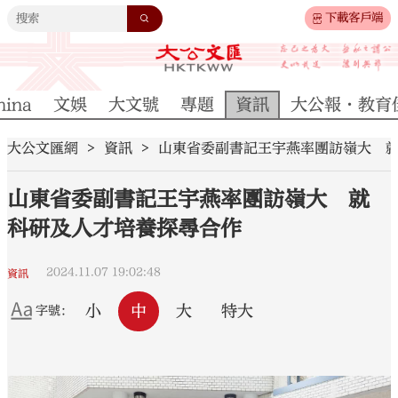
下載客戶端
hina
文娛
大文號
專題
資訊
大公報·教育
大公文匯網
資訊
山東省委副書記王宇燕率團訪嶺大 
山東省委副書記王宇燕率團訪嶺大 就
科研及人才培養探尋合作
2024.11.07 19:02:48
資訊
小
中
大
特大
字號：