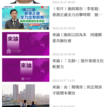
2024.10.17 08:20
（有片）施政報告｜李家超：
香港正處全力出擊時期 施政
目標須改革求變
2024.10.22 03:05
來論 | 施政以民為本 同建關
愛共融社會
2022.10.19 08:58
來論 | 「文創+」提升香港文化
軟實力
2024.10.17 13:43
來論｜由「簡樸房」到正規房
才能標本兼治
2024.10.20 02:01