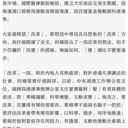
易市場、國際醫療創新樞紐，建立大宗商品交易生態圈、設
海運港口發展局推動高增值海運，設百億基金推動創科產業
等。
大家最期望「改革」，都想從中尋找各自想象的「改革」方
向。我仔細閱讀了全文，的確提出了一些改革的想法，但不
少仍屬於「改變」的措施。無論如何，「變」總比不變要進
步。
「改革」一詞，對於內地人耳熟能詳；對於香港凡事講法的
社會，的確需要仔細斟詳。日前，中央港澳工作辦公室主
任、國務院港澳事務辦公室主任夏寶龍對「變」有更具體的
表述，即「準確識變，科學應變，主動求變」。換言之，要
改革，先釐清有哪些需要改，要精準不能眉毛鬍子一把抓；
要評估改革會帶來哪些影響，以科學、穩步、有序地推進；
要敢於面對當前存在的阻力，有擔當、主動地推動社會踏上