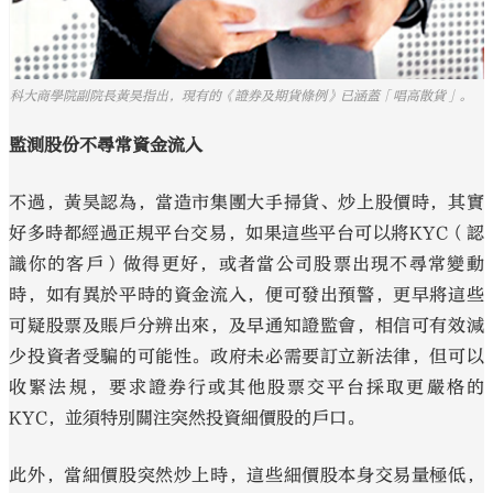
科大商學院副院長黃昊指出，現有的《證券及期貨條例》已涵蓋「唱高散貨」。
監測股份不尋常資金流入
不過，黃昊認為，當造市集團大手掃貨、炒上股價時，其實
好多時都經過正規平台交易，如果這些平台可以將KYC（認
識你的客戶）做得更好，或者當公司股票出現不尋常變動
時，如有異於平時的資金流入，便可發出預警，更早將這些
可疑股票及賬戶分辨出來，及早通知證監會，相信可有效減
少投資者受騙的可能性。政府未必需要訂立新法律，但可以
收緊法規，要求證券行或其他股票交平台採取更嚴格的
KYC，並須特別關注突然投資細價股的戶口。
此外，當細價股突然炒上時，這些細價股本身交易量極低，