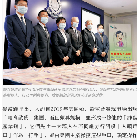
警方與證監會3月以涉嫌洗黑錢或串謀欺詐罪名拘捕12人，懷疑他們誤導投資者以
高價買入，自己再拋售獲利，檢獲總值超過9億元現金與財物。
湯漢輝指出，大約自2019年底開始，證監會發現市場出現
「唱高散貨」集團，而且頗具規模，並形成一條龍的「詐騙
產業鏈」。它們先由一大群人在不同證券行開設「人頭戶
口」作為「打手」，並由集團主腦操控這些戶口，鎖定操作