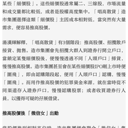
某些「細價股」。這些細價股通常屬二、三線股，市場流量
和成交量都比較低，或者是股權高度集中。「唱高散貨」造
市集團選擇這類「細價股」主因成本相對低，當突然有大量
需求，便容易推高股價。
湯漢輝解釋，「唱高散貨」有3個階段：推高股價、招攬散戶
接貨、拋售。造市集團會先招攬大群人到證券行開立戶口，
當鎖定某隻細價股後，便慢慢透過不同「人頭戶口」掃貨，
慢慢推高股價。造市集團甚至會在某些細價股IPO剛上市時便
「圍飛」，即由認購階段起，便用「人頭戶口」認購，慢慢
「圍飛」。而用作推高股價的犯罪資金來源，就在當時從不
同渠道存入證券戶口，慢慢認購股票；或者收買證券行人
員，以獲得可疑的孖展借貸。
推高股價後 「微信女」出動