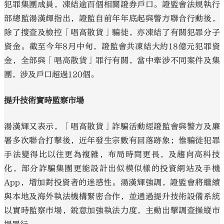
犯罪集團成員，凍結逾百個相關證券戶口。證監會法規執行
部總監湯漢輝指出，證監自前年年底起與警方聯合行動後，
除了搜查及檢控「唱高散貨」騙徒，亦凍結了有關犯罪分子
資金。截至今年8月中旬，證監會共凍結大約18億元犯罪資
金，全部與「唱高散貨」罪行有關，當中牽涉不同案件及集
團，涉及戶口超過120個。
提升技術實時監察市場
湯漢輝又表示，「唱高散貨」詐騙活動經證監會與警方及廉
署多次聯合打擊後，近年發生宗數有回落跡象；惟騙徒犯罪
手法變得比以往更為複雜，布局時間更長，及趨向高科技
化，部分詐騙集團更能設計出似模似樣的投資網站及手機
App，增加對投資者的迷惑性。湯漢輝強調，證監會將繼續
與本地及海外執法機構緊密合作，並通過提升技術設備系統
以實時監察市場，銳意加強執法力度，主動出擊調查操縱市