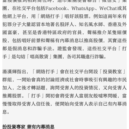
當股價推到相對高位時，造市集團便會聯合「微信女」集
團，在社交平台包括Facebook、WhatsApp、WeChat或其
他網上平台，用「網絡打手」唱好該股票。例如這兩年來有
犯罪分子大量認冒本地著名股評人、知名風水師、香港及外
國富豪，甚至是香港特區政府的官員，聲稱推介某隻細價
股，包括唱好前景和聲稱有內幕消息以推高股價，其實這些
都是假消息和詐騙手法。證監會發現，這些社交平台「打
手」是勾結「唱高散貨」集團，各司其職進行詐騙。
湯漢輝指出，「網絡打手」會在社交平台開設「投資教室」
群組，一開始會真的討論經濟或社會時事吸引有興趣的市民
加入，之後才轉話題，詢問受害人的投資情況，又向受害人
推薦股票。「打手」開初會將受害人當朋友般噓寒問暖，當
慢慢取得受害人信任後，便開始向受害人表示自己有內幕消
息。
扮投資專家 兼有內幕消息