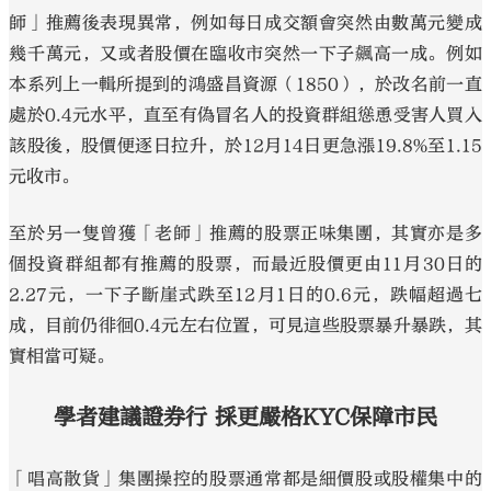
師」推薦後表現異常，例如每日成交額會突然由數萬元變成
幾千萬元，又或者股價在臨收市突然一下子飆高一成。例如
本系列上一輯所提到的鴻盛昌資源（1850），於改名前一直
處於0.4元水平，直至有偽冒名人的投資群組慫恿受害人買入
該股後，股價便逐日拉升，於12月14日更急漲19.8%至1.15
元收市。
至於另一隻曾獲「老師」推薦的股票正味集團，其實亦是多
個投資群組都有推薦的股票，而最近股價更由11月30日的
2.27元，一下子斷崖式跌至12月1日的0.6元，跌幅超過七
成，目前仍徘徊0.4元左右位置，可見這些股票暴升暴跌，其
實相當可疑。
學者建議證券行 採更嚴格KYC保障市民
「唱高散貨」集團操控的股票通常都是細價股或股權集中的