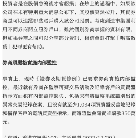
投資者是在股價急瀉後才會虧損；在炒上的過程中，如果該
公司在未有特別重大消息公布下，其股價突然拉升，其實券
商是可以追蹤哪些賬戶購入該公司股票。考慮到造市集團利
用不同券商開立證券戶口，雖然個別券商掌握的資料有限，
但如果券商之間可以分享部分資訊，相信會對打擊「唱高散
貨」犯罪更有幫助。
券商須嚴格實施內部監控
事實上，現時《證券及期貨條例》已要求券商實施內部監
控，最近就有券商在監察可疑交易活動及記錄客戶的買賣盤
指示方面犯有內部監控缺失，包括未有將監察系統識別出的
異常交易記錄在案，且沒有就至少1,034項買賣盤妥善地記錄
和備存客戶的電話買賣盤指示，而遭證監會譴責並罰款350萬
元。
（來源：香港文匯報A07：文匯專題 2023/12/29）