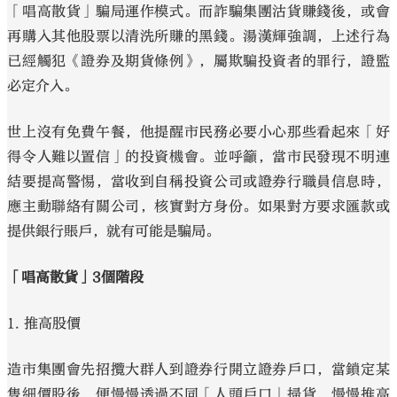
「唱高散貨」騙局運作模式。而詐騙集團沽貨賺錢後，或會
再購入其他股票以清洗所賺的黑錢。湯漢輝強調，上述行為
已經觸犯《證券及期貨條例》，屬欺騙投資者的罪行，證監
必定介入。
世上沒有免費午餐，他提醒市民務必要小心那些看起來「好
得令人難以置信」的投資機會。並呼籲，當市民發現不明連
結要提高警惕，當收到自稱投資公司或證券行職員信息時，
應主動聯絡有關公司，核實對方身份。如果對方要求匯款或
提供銀行賬戶，就有可能是騙局。
「唱高散貨」3個階段
1. 推高股價
造市集團會先招攬大群人到證券行開立證券戶口，當鎖定某
隻細價股後，便慢慢透過不同「人頭戶口」掃貨，慢慢推高