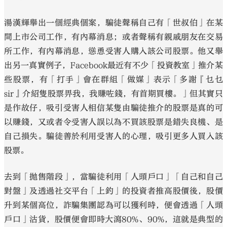
湯漢輝舉出一個經典個案，騙徒聲稱自己有「世叔伯」在某
間上市公司工作，有內幕消息；或者聲稱有親戚朋友在交易
所工作，有內幕消息，慫恿受害人購入該公司股票。他又舉
出另一真實例子，Facebook最近有不少「投資教室」推介某
些股票，有「打手」會在群組「做媒」表示「多謝『乜乜
sir』介紹隻股票畀我，我賺咗錢，有首期買樓。」但其實只
是作故仔，吸引受害人相信某隻由騙徒推介的股票是真的可
以賺錢，又或者令受害人誤以為不買該股票是錯失良機、是
自己損失。騙徒善於利用受害人的心理，吸引更多人買入該
股票。
去到「拋售階段」，當騙徒利用「人頭戶口」「自己和自己
對盤」及透過社交平台「上釣」的投資者推高股價後，股價
升到某個高位，詐騙集團認為可以獲利時，便會透過「人頭
戶口」沽貨，股價便會即時大瀉80%、90%，這就是典型的