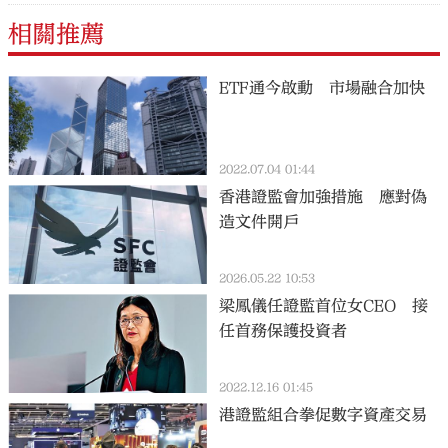
相關推薦
ETF通今啟動 市場融合加快
2022.07.04 01:44
香港證監會加強措施 應對偽
造文件開戶
2026.05.22 10:53
梁鳳儀任證監首位女CEO 接
任首務保護投資者
2022.12.16 01:45
港證監組合拳促數字資產交易