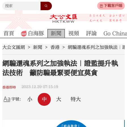
下載客戶端
首頁
白海豚
新聞
視頻
評論
Go Chin
大公文匯網
新聞
香港
網騙還魂系列之加強執法｜證
網騙還魂系列之加強執法｜證監提升執
法技術 籲防騙最緊要便宜莫貪
2023.12.29 07:15:19
香港即時
小
中
大
特大
字號：