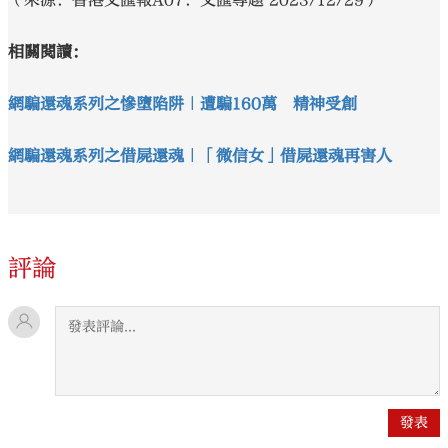
相關閱讀：
網騙還魂系列之慘墮陷阱｜遭騙160萬 精神受創
網騙還魂系列之借屍還魂｜「微信女」借屍還魂再害人
評論