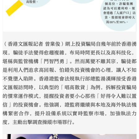
（香港文匯報記者 曾業俊）網上投資騙局自幾年前於香港湧
現，騙徒手法變得愈趨複雜，布局時間更長以及高科技化，
堪稱與監管機構「鬥智鬥勇」。然而萬變不離其宗，騙徒都
是利用人們追求高回報、怕錯失投資機會的心理，讓人不知
不覺墮入陷阱。香港證監會法規執行部總監湯漢輝接受香港
文匯報訪問時，以典型的「唱高散貨」為例，拆解投資騙局
的慣常運作模式，提醒投資者要小心那些「好得令人難以置
信」的投資機會。他強調，證監將繼續與本地及海外執法機
構緊密合作，提升設備系統以實時監察市場，加強執法力
度，主動出擊調查操縱市場罪行。