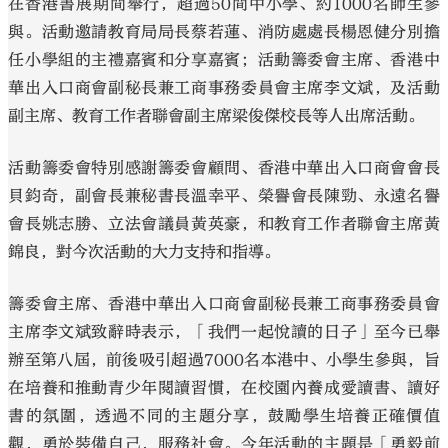
在香港書展期間舉行，超過50間中小學、約1000名師生參
與。活動邀請教育局局長蔡若蓮、消防處處長楊恩健分別擔
任小學組的主禮嘉賓和分享嘉賓；活動籌委會主席、香港中
華出入口商會副秘長兼工商事務委員會主席李文斌，及活動
副主席、教育工作者聯會副主席梁俊傑校長等人出席活動。
活動籌委會特別感謝籌委會顧問、香港中華出入口商會會長
貝鈞奇，副會長兼秘書長溫幸平、榮譽會長陳勁、永遠名譽
會長姚志勝、立法會議員黃英豪，和教育工作者聯會主席黃
錦良，對今次活動的大力支持和指導。
籌委會主席、香港中華出入口商會副秘長兼工商事務委員會
主席李文斌致辭時表示，「我們一起悅讀的日子」至今已舉
辦至第八屆，前後吸引超過7000名本港中、小學生參與，旨
在培養和推動青少年閱讀習慣，在校園內養成愛讀書、讀好
書的氛圍，透過不同的主題分享，鼓勵學生培養正確價值
觀，勇於裝備自己，服務社會。今年活動的主題是「勇毅前