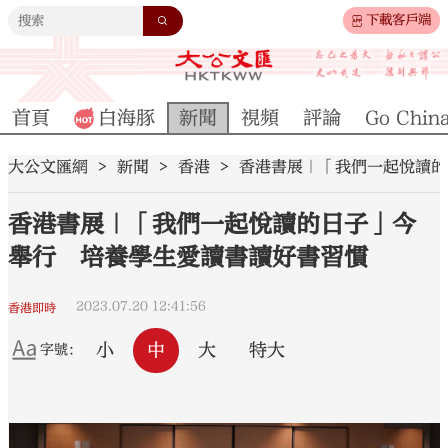
下載客戶端
首頁
白海豚
新聞
視頻
評論
Go Chin
大公文匯網
新聞
香港
香港書展｜「我們一起悅讀的
香港書展｜「我們一起悅讀的日子」今
舉行 培養學生愛讀書讀好書習慣
2023.07.20 12:41:56
香港即時
小
中
大
特大
字號：