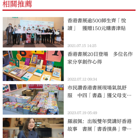
相關推薦
香港書展逾500師生齊「悅
讀」 獲贈150元購書津貼
2021.07.15 14:25
香港書展20日登場 多位名作
家分享創作心得
2022.07.12 09:34
市民讚香港書展現場氣氛舒
服 中四「書蟲」獲父母支持
預算充足
2023.07.19 05:49
羅淑佩：出版雙年獎講好香港
故事 書展「書香撲鼻」帶動
閱讀興趣