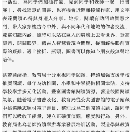
一活動，為同學們加油打氣，見到同學和老師一起「行書
展」，尋找鍾意的圖書，也有機會近距離接觸作家，用文字
表達閱讀心得與身邊人分享。她指，閱讀有助開啟智慧之
門，帶大家穿梭古今中外，與不同年代和地域的作者交流，
豐富知識內涵，隨時可以站在巨人的肩膀上去看世界，登高
望遠，開闊眼界，藉古人智慧看現今問題，從而解決眼前實
際的疑難，遇上挫折、瓶頸，圖書可以像知心朋友般無聲地
陪伴。
蔡若蓮續指，教育局十分重視同學閱讀，持續加強支援學校
推廣閱讀，每年為幼稚園，小學和中學提供相關津貼，支持
學校舉辦多元化活動，豐富圖書館閱讀資源，營造校園閱讀
氣氛。隨着電子書普及化，教育局從公共圖書館的電子館藏
中挑選勵志題材電子書目，整理成為三個閱讀主題，讓同學
們可以吸收正能量，建立正確價值觀，態度和行為。另外，
教育局也為老師持續舉辦專業發展培訓活動，製造學與教資