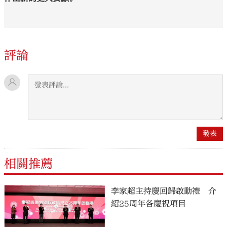
評論
相關推薦
李家超主持慶回歸啟動禮 介
紹25周年各慶祝項目