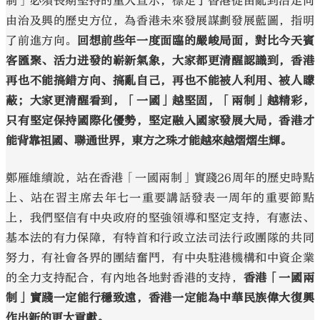
制」必須長期堅持的重大宣示，標定了香港從由亂到治走向
由治及興的歷史方位，為香港未來發展謀劃發展藍圖，指明
了前進方向。
回想前些年一度面臨的嚴峻局面，對比今天賓
客匯聚、活力迸發的嶄新氣象，大家都更清醒認識到，香港
再也不能搞錯方向、搞亂自己，再也不能被人利用、被人矇
蔽；大家更清醒看到，「一國」越堅固，「兩制」越精彩，
只有堅定保持國際化優勢，堅定融入國家發展大局，香港才
能背靠祖國、聯通世界，東方之珠才能越來越熠熠生輝。
鄭雁雄續說，站在香港「一國兩制」實踐26周年的歷史時點
上、站在習主席去年七一重要講話發表一周年的重要節點
上，我們堅信有中央政府的堅強領導和堅定支持，有憲法、
基本法的有力保障，有特首和行政立法司法行政團隊的共同
努力，有社會各界的團結奮鬥，有中央駐港機構和中資企業
的全力支持配合，有內地各地對香港的支持，
香港「一國兩
制」實踐一定能行穩致遠，香港一定能為中華民族偉大復興
作出新的更大貢獻。