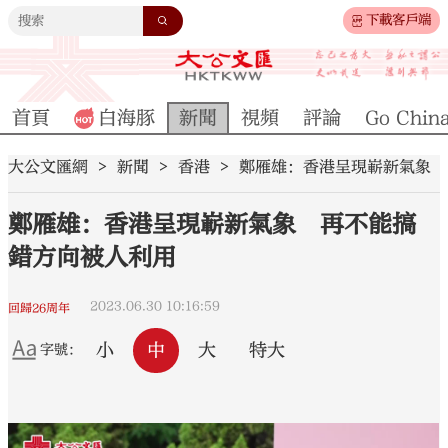
下載客戶端
首頁
白海豚
新聞
視頻
評論
Go Chin
大公文匯網
新聞
香港
鄭雁雄：香港呈現嶄新氣象 
鄭雁雄：香港呈現嶄新氣象 再不能搞
錯方向被人利用
2023.06.30 10:16:59
回歸26周年
小
中
大
特大
字號：