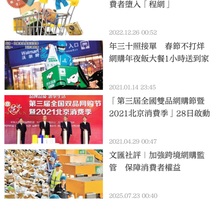
費者墮入「程網」
2022.12.26 00:52
年三十照接單 春節不打烊
網購年夜飯大餐1小時送到家
2021.01.14 23:45
「第三屆全國雙品網購節暨
2021北京消費季」28日啟動
2021.04.29 00:47
文匯社評｜加強跨境網購監
管 保障消費者權益
2025.07.23 00:40