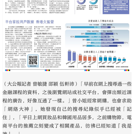
（大公報記者 曾敏捷 邵穎 伍軒沛）「早前在網上搜尋過一些
金融課程的資料，之後瀏覽網站或社交平台，會彈出類近課
程的廣告，好像互通了一樣。」曾小姐經常網購，也會求助
「網絡大神」，她發現自己的搜尋紀錄似乎已經被「記
住」，「平日上網買妝品和韓國用品居多，之前購物節，電
商平台的推薦立刻變成了相關產品，彷彿已經知道『我是