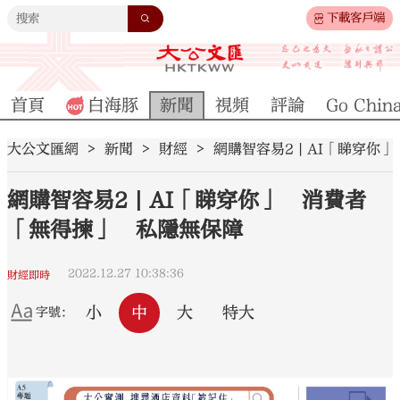
下載客戶端
首頁
白海豚
新聞
視頻
評論
Go Chin
大公文匯網
新聞
財經
網購智容易2 | AI「睇穿
網購智容易2 | AI「睇穿你」 消費者
「無得揀」 私隱無保障
2022.12.27 10:38:36
財經即時
小
中
大
特大
字號：