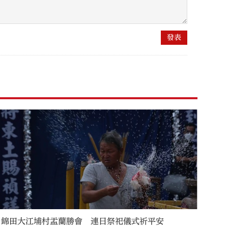
錦田大江埔村盂蘭勝會 連日祭祀儀式祈平安