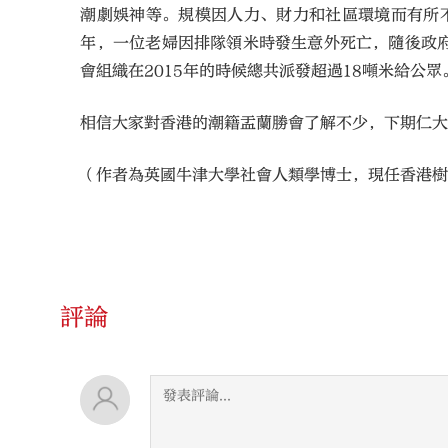
潮劇娛神等。規模因人力、財力和社區環境而有所
年，一位老婦因排隊領米時發生意外死亡，隨後政
會組織在2015年的時候總共派發超過18噸米給公眾
相信大家對香港的潮籍盂蘭勝會了解不少，下期仁
（作者為英國牛津大學社會人類學博士，現任香港樹
評論