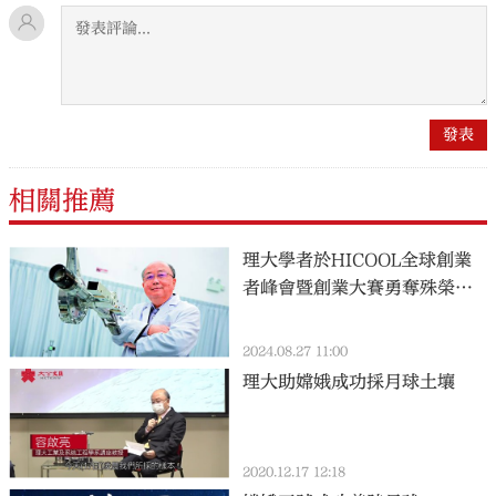
相關推薦
理大學者於HICOOL全球創業
者峰會暨創業大賽勇奪殊榮
月球採樣裝置首次香港以外地
方展出
2024.08.27 11:00
理大助嫦娥成功採月球土壤
2020.12.17 12:18