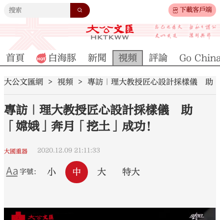
下載客戶端
首頁
白海豚
新聞
視頻
評論
Go Chin
大公文匯網
視頻
專訪｜理大教授匠心設計採樣儀 助
專訪｜理大教授匠心設計採樣儀 助
「嫦娥」奔月「挖土」成功！
2020.12.09 21:11:33
大國重器
小
中
大
特大
字號：