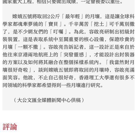
國家重大工程，相信只要做出成績，一定會被委以重任。
嫦娥五號將取回2公斤「最年輕」的月壤，這是讓全球科
學家都魂牽夢繞的「寶貝」。千辛萬苦「挖土」可千萬別撒
了，是不少網友們的「叮囑」。為此，容啟亮研制出初級封
裝裝置，這是表取系統中至關重要的核心設備，保證珍貴的
月壤「一顆不撒」。容啟亮告訴記者，這一設計正是來自於
他往來京港兩地航班上的「突發靈感」，才能設計出封裝器
的方案以及如何將其融合在整個採樣系統內。「我當然對月
壤很好奇啦」，談到嫦娥五號即將取回的月壤時，容啟亮滿
面笑容。他說，不止自己很好奇，香港理工大學還有很多不
同領域的科學家都希望得到一些月壤進行研究。
（大公文匯全媒體新聞中心供稿）
評論