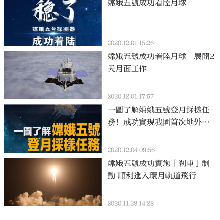
嫦娥五號成功着陸月球
2020.12.01 15:26
嫦娥五號成功着陸月球 展開2
天月面工作
2020.12.01 17:57
一圖了解嫦娥五號登月採樣任
務！成功實現我國首次地外天
體起飛
2020.12.04 09:56
嫦娥五號成功實施「剎車」制
動 順利進入環月軌道飛行
2020.11.28 14:28