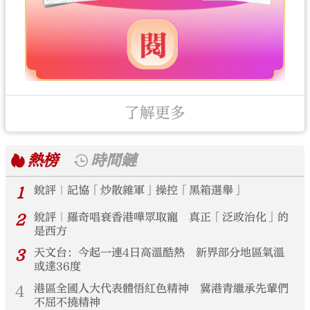
了解更多
熱榜
時間鏈
1
銳評｜記協「炒散雜軍」操控「黑箱選舉」
2
銳評｜羅奇唱衰香港嘩眾取寵 真正「泛政治化」的
是西方
3
天文台：今起一連4日高溫酷熱 新界部分地區氣溫
或達36度
4
港區全國人大代表體悟紅色精神 冀港青繼承先輩們
不屈不撓精神