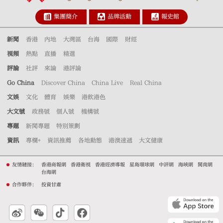
集團簡介
品牌活動
報史館
新聞
香港
內地
大灣區
台海
國際
財經
視頻
熱點
直播
精選
評論
社評
來論
港評論
Go China
Discover China
China Live
Real China
文娛
文化
體育
娛樂
港飲港色
大文號
政務號
個人號
機構號
專題
新聞專題
特別策劃
資訊
專欄+
資訊推薦
各地動態
港澳速遞
大文健康
友情鏈接：
香港商報網
香港衛視
香港經濟導報
星島環球網
中評網
海峽網
閩南網
台海網
合作夥伴：
投資甘肅