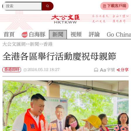
下載客戶端
首頁
白海豚
新聞
視頻
評論
Go Chin
大公文匯網
新聞
香港
>>
>>
全港各區舉行活動慶祝母親節
香港即時
2024.05.12
18:27
字號
分享