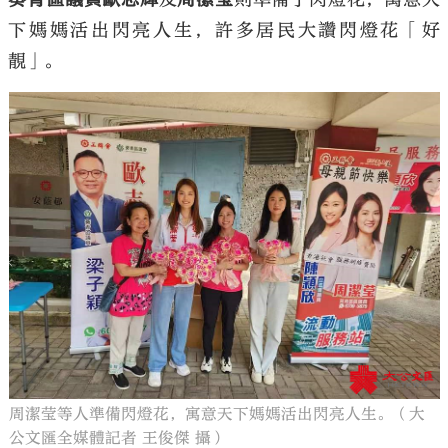
下媽媽活出閃亮人生，許多居民大讚閃燈花「好
靚」。
周潔莹等人準備閃燈花，寓意天下媽媽活出閃亮人生。（大
公文匯全媒體記者 王俊傑 攝）