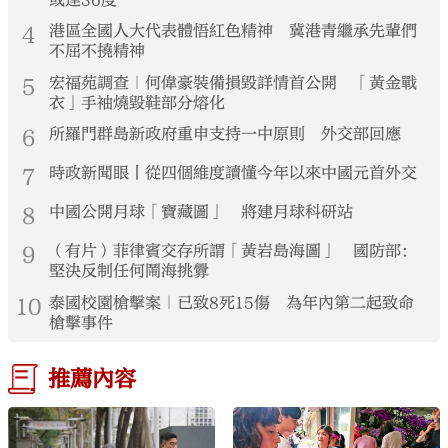
或達36度
4
港區全國人大代表體悟紅色精神 冀港青繼承先輩們
不屈不撓精神
5
宏福苑調查｜何偉豪裝備損毀詳情首公開 「黃金戰
衣」手袖燒毀鞋部分熔化
6
所羅門群島新政府重申支持一中原則 外交部回應
7
時政新聞眼丨從四個維度讀懂今年以來中國元首外交
8
中國公開月球「寶藏圖」 將建月球科研站
9
（有片）菲律賓交存所謂「黃岩島海圖」 國防部：
堅決反制任何鬧海挑釁
10
泰國校園槍擊案｜已致8死15傷 為年內第二起致命
槍擊事件
推薦內容