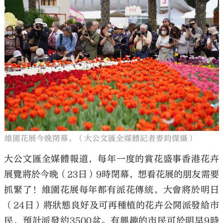
維園花展今晚閉幕。（大公文匯全媒體記者麥鈞傑攝）
大公文匯全媒體報道，每年一度的賞花盛事香港花卉
展覽將於今晚（23日）9時閉幕，想看花展的朋友需要
抓緊了！維園花展每年都有派花傳統，大會將於明日
（24日）將狀態良好及可再種植的花卉公開派發給市
民，預計派發約3500盆。有興趣的市民可於明早9時