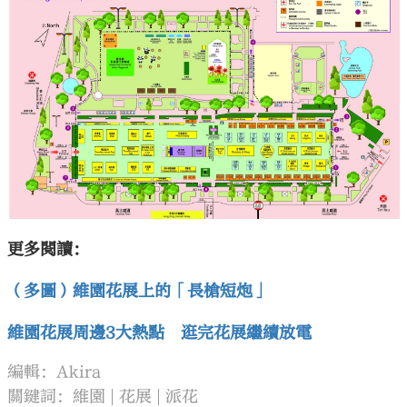
更多閱讀：
（多圖）維園花展上的「長槍短炮」
維園花展周邊3大熱點 逛完花展繼續放電
編輯：Akira
關鍵詞：
維園
花展
派花