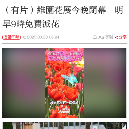
（有片）維園花展今晚閉幕 明
早9時免費派花
香港即時
2025.03.23
08:24
字號
分享