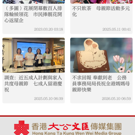
（多圖）花展閉幕數百人排
不只飲茶 母親節活動多元
隊輪候領花 市民捧靚花開
化
心返屋企
2023.03.20
03:18
2025.05.11
00:41
調查：近五成人計劃與家人
不求回報 奉獻到老 公務
共度母親節 七成人留港慶
員事務局局長祝全港媽媽母
祝
親節快樂
2025.05.10
06:39
2026.05.10
06:59