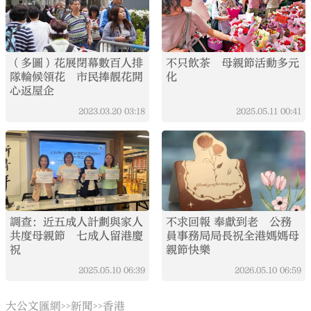
（多圖）花展閉幕數百人排
不只飲茶 母親節活動多元
隊輪候領花 市民捧靚花開
化
心返屋企
2023.03.20
03:18
2025.05.11
00:41
調查：近五成人計劃與家人
不求回報 奉獻到老 公務
共度母親節 七成人留港慶
員事務局局長祝全港媽媽母
祝
親節快樂
2025.05.10
06:39
2026.05.10
06:59
大公文匯網
新聞
香港
>>
>>