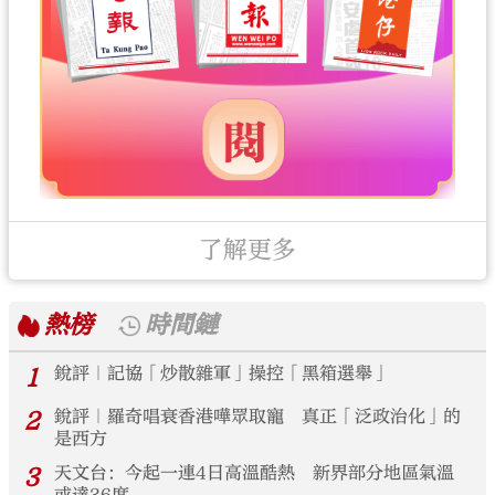
了解更多
熱榜
時間鏈
1
銳評｜記協「炒散雜軍」操控「黑箱選舉」
2
銳評｜羅奇唱衰香港嘩眾取寵 真正「泛政治化」的
是西方
3
天文台：今起一連4日高溫酷熱 新界部分地區氣溫