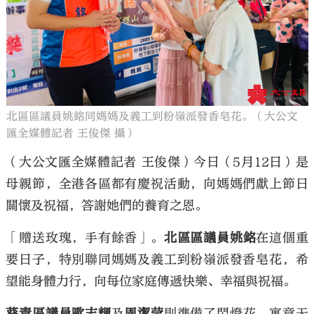
大公文匯
北區區議員姚銘同媽媽及義工到粉嶺派發香皂花。（大公文
匯全媒體記者 王俊傑 攝）
（大公文匯全媒體記者 王俊傑）今日（5月12日）是
母親節，全港各區都有慶祝活動，向媽媽們獻上節日
關懷及祝福，答謝她們的養育之恩。
「贈送玫瑰，手有餘香」。
北區區議員姚銘
在這個重
要日子，特別聯同媽媽及義工到粉嶺派發香皂花，希
望能身體力行，向每位家庭傳遞快樂、幸福與祝福。
葵青區議員歐志輝
及
周潔莹
則準備了閃燈花，寓意天