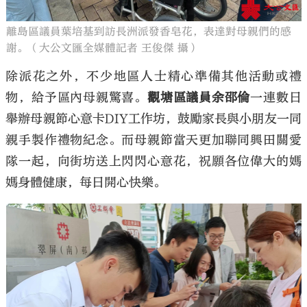
離島區議員葉培基到訪長洲派發香皂花，表達對母親們的感
謝。（大公文匯全媒體記者 王俊傑 攝）
除派花之外，不少地區人士精心準備其他活動或禮
物，給予區內母親驚喜。
觀塘區議員余邵倫
一連數日
舉辦母親節心意卡DIY工作坊，鼓勵家長與小朋友一同
親手製作禮物紀念。而母親節當天更加聯同興田關愛
隊一起，向街坊送上閃閃心意花，祝願各位偉大的媽
媽身體健康，每日開心快樂。