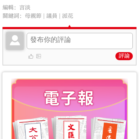
編輯：言淡
關鍵詞：
母親節
議員
派花
評論