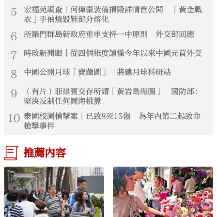
5
宏福苑調查｜何偉豪裝備損毀詳情首公開 「黃金戰
衣」手袖燒毀鞋部分熔化
6
所羅門群島新政府重申支持一中原則 外交部回應
7
時政新聞眼丨從四個維度讀懂今年以來中國元首外交
8
中國公開月球「寶藏圖」 將建月球科研站
9
（有片）菲律賓交存所謂「黃岩島海圖」 國防部：
堅決反制任何鬧海挑釁
10
泰國校園槍擊案｜已致8死15傷 為年內第二起致命
槍擊事件
推薦內容