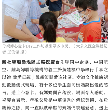
母親節心意卡DIY工作坊吸引眾多市民。（大公文匯全媒體記
者 王俊傑 攝）
新社聯離島地區主席祝慶台
則聯同中企協、中國航
空、離島婦聯等機構的義工於黃楚標中學舉行「孝之
以禮 致愛母親」母親節關愛進社區。孝道文化推廣活
動啟動儀式現場，有十多位學生面向媽媽說出愛的感
言，送上心意卡。有媽媽聞言落淚，場面令人感動。
祝慶台表示，孝敬父母是中華優秀的傳統美德，在母
親節之際，向一直默默奉獻的媽媽們表達愛意，送上